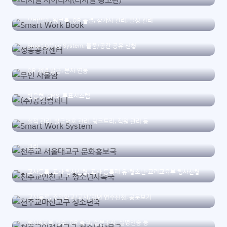
Smart Work Book
모바일웹, 워크북, QR 출결, 참가자 관리, 일정 관리
성동공유센터
Smart Office System, 물품/공간 공유 신청
무인 사물함
QR 개별 발급, 문자 연동
(주)공감컴퍼니
반응형, CMS, 투표시스템
Smart Work System
천주교 서울대교구 문화홍보국
실적 관리, 발급번호 관리, 링크트리, 직원 관리 등
웹사이트(PC/Mobile), 주보 게재 신청, 사진/이미지 자료 요청, 업무
관리
천주교인천교구 청소년사목국
교사등록, 교사 행사신청, 교사 등록제 유·청소년·교리교육부 행사신청
천주교마산교구 청소년국
교사등록, 주일학교/교사/청년 연수신청, 공문보기
천주교의정부교구 청소년사목국
행사&교육 접수, QR 출석, 설문조사, 실명인증 등